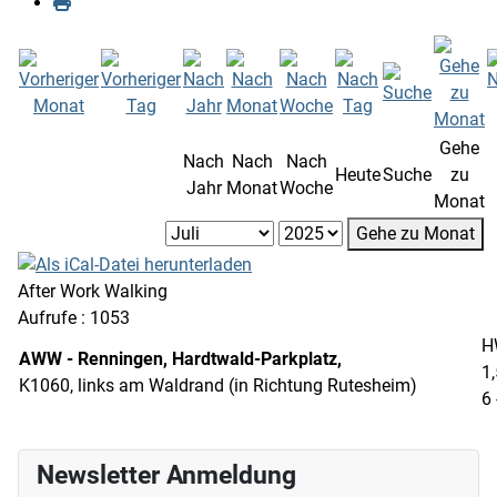
Gehe
Nach
Nach
Nach
Heute
Suche
zu
Jahr
Monat
Woche
Monat
Gehe zu Monat
After Work Walking
Aufrufe
: 1053
H
AWW - Renningen, Hardtwald-Parkplatz,
1,
K1060, links am Waldrand (in Richtung Rutesheim)
6 
Newsletter Anmeldung